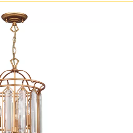
Бронза
Золото
Прозрачные
Хром
Черные