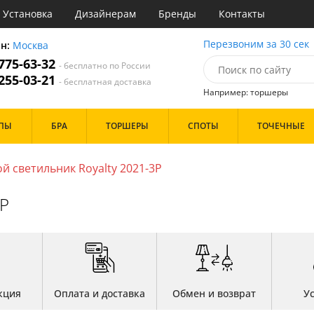
Установка
Дизайнерам
Бренды
Контакты
ы
Перезвоним за 30 сек
он:
Москва
 775-63-32
- бесплатно по России
атегории
 255-03-21
- бесплатная доставка
Например: торшеры
Стиль
Назначение
Дизайн/Форма
ПЫ
БРА
ТОРШЕРЫ
СПОТЫ
ТОЧЕЧНЫЕ
деко
Гостиная
Вытянутые в длину
точный
Дача
Пауки
ковый
Зал
Шары
й светильник Royalty 2021-3P
толков
три
Кабинет
ссический
Кафе
Особенности
3P
т
Коридор и прихожая
ерн
Кухня
ванс
Офис
ндинавский
Прихожая
Бренд
ременный
Спальня
но
ристика
Цвет
тек
кция
Оплата и доставка
Обмен и возврат
У
Белые