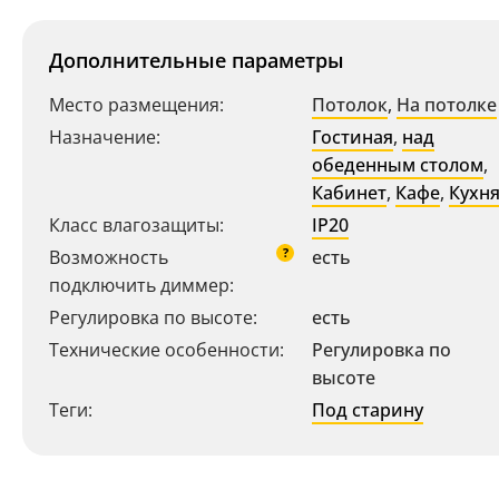
Дополнительные параметры
Место размещения:
Потолок
,
На потолке
Назначение:
Гостиная
,
над
обеденным столом
,
Кабинет
,
Кафе
,
Кухн
Класс влагозащиты:
IP20
?
Возможность
есть
Ваш регион:
Москва
подключить диммер:
+7 (800) 775-63-32
- бесплатно по России
Регулировка по высоте:
есть
+7 (495) 255-03-21
- бесплатная доставка
Технические особенности:
Регулировка по
высоте
Теги:
Под старину