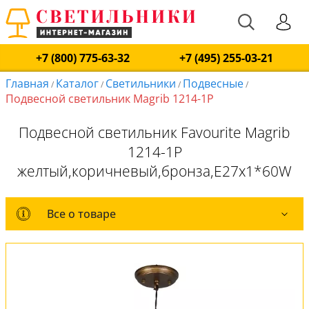
+7 (800) 775-63-32
+7 (495) 255-03-21
Главная
Каталог
Светильники
Подвесные
/
/
/
/
Подвесной светильник Magrib 1214-1P
Подвесной светильник Favourite Magrib
1214-1P
желтый,коричневый,бронза,E27x1*60W
Все о товаре
Все о товаре
Комплект лампочек